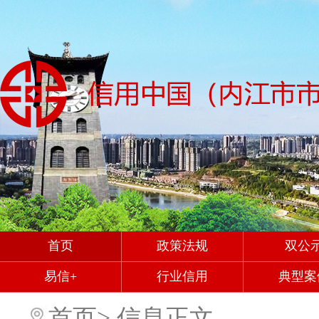
首页
政策法规
双公
易信+
行业信用
典型案
首页
>
信息正文