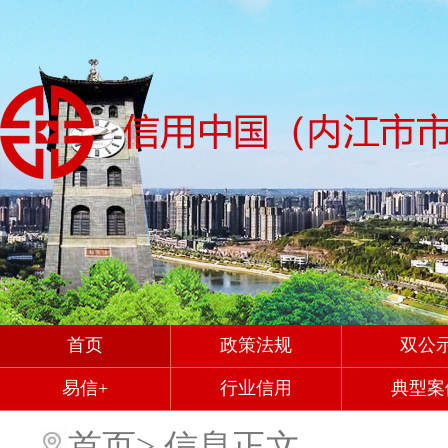
首页
政策法规
双公
易信+
行业信用
典型案
首页
>
信息正文