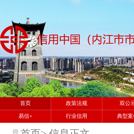
首页
政策法规
双公
易信+
行业信用
典型案
首页
>
信息正文