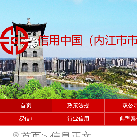
首页
政策法规
双公
易信+
行业信用
典型案
首页
>
信息正文