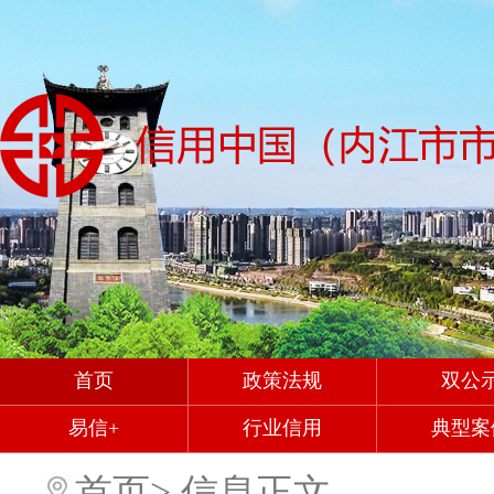
首页
政策法规
双公
易信+
行业信用
典型案
首页
>
信息正文