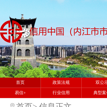
首页
政策法规
双公
易信+
行业信用
典型案
首页
>
信息正文