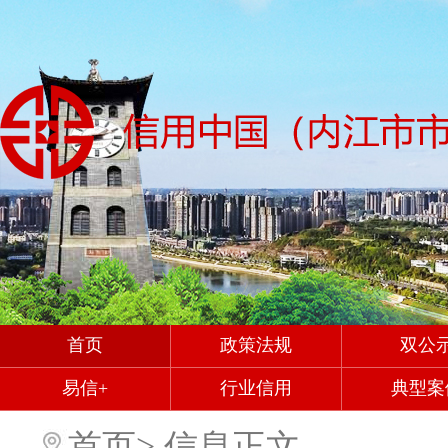
首页
政策法规
双公
易信+
行业信用
典型案
首页
>
信息正文