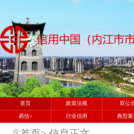
首页
政策法规
双公
易信+
行业信用
典型案
首页
>
信息正文