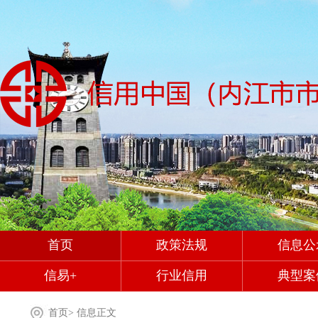
首页
政策法规
信息公
信易+
行业信用
典型案
首页
>
信息正文