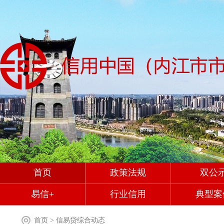
首页
政策法规
双公
易信+
行业信用
典型案
首页
>
信易贷综合动态