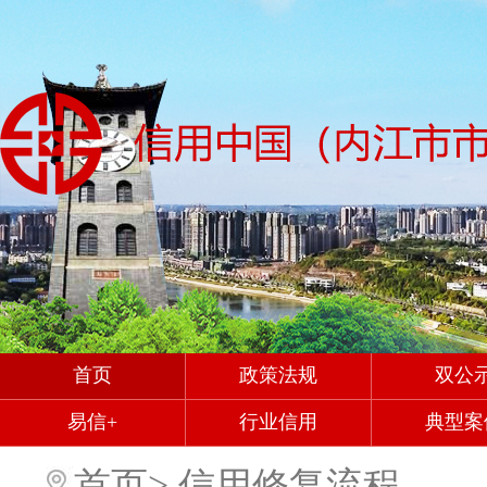
首页
政策法规
双公
易信+
行业信用
典型案
首页
>
信用修复流程